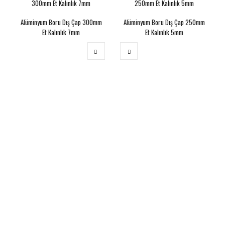
Alüminyum Boru Dış Çap 300mm
Alüminyum Boru Dış Çap 250mm
Et Kalınlık 7mm
Et Kalınlık 5mm
ALÜMİNYUM BORU FİYATLARI
Fiyatlar istenilen alüminyum boru çapları, borunun metresi ve
borunun özelliğine göre değişiklik göstermektedir. 6 metre
alüminyum boru fiyatları ve istenilen her ölçüde alüminyum boru
fiyatları metresine ve boru çeşidine göre değişiklik