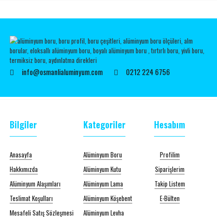
info@osmanlialuminyum.com
0212 224 6756
Bilgiler
Kategoriler
Hesabım
Anasayfa
Alüminyum Boru
Profilim
Hakkımızda
Alüminyum Kutu
Siparişlerim
Alüminyum Alaşımları
Alüminyum Lama
Takip Listem
Teslimat Koşulları
Alüminyum Köşebent
E-Bülten
Mesafeli Satış Sözleşmesi
Alüminyum Levha