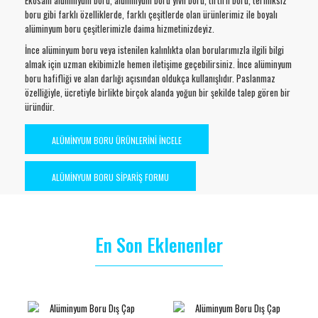
Ekosallı alüminyum boru, alüminyum boru yivli boru, tırtırlı boru, termiksiz
boru gibi farklı özelliklerde, farklı çeşitlerde olan ürünlerimiz ile boyalı
alüminyum boru çeşitlerimizle daima hizmetinizdeyiz.
İnce alüminyum boru veya istenilen kalınlıkta olan borularımızla ilgili bilgi
almak için uzman ekibimizle hemen iletişime geçebilirsiniz. İnce alüminyum
boru hafifliği ve alan darlığı açısından oldukça kullanışlıdır. Paslanmaz
özelliğiyle, ücretiyle birlikte birçok alanda yoğun bir şekilde talep gören bir
üründür.
ALÜMİNYUM BORU ÜRÜNLERİNİ İNCELE
ALÜMİNYUM BORU SİPARİŞ FORMU
En Son Eklenenler