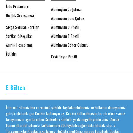
İade Prosedürü
Alüminyum Soğutucu
Gizlilik Sözleşmesi
Alüminyum Dolu Çubuk
Sıkça Sorulan Sorular
Alüminyum U Profil
Şartlar & Koşullar
Alüminyum T Profil
Ağırlık Hesaplama
Alüminyum Döner Çubuğu
İletişim
Ekstrüzyon Profil
E-Bülten
Kampanyalardan ilk sizin haberiniz olsun
İnternet sitemizden en verimli şekilde faydalanabilmeniz ve kullanıcı deneyiminizi
geliştirebilmek için Cookie kullanıyoruz. Cookie kullanılmasını tercih etmezseniz
tarayıcınızın ayarlarından Cookieleri silebilir ya da engelleyebilirsiniz. Ancak
LISTEYE EKLE
bunun internet sitemizi kullanımınızı etkileyebileceğini hatırlatmak isteriz.
Tarayıcınızdan Cookie ayarlarınızı değiştirmediğiniz sürece bu sitede Cookie